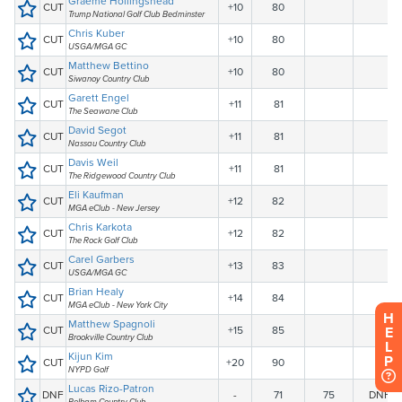
H
E
L
P