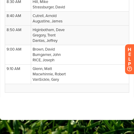
H
E
L
P