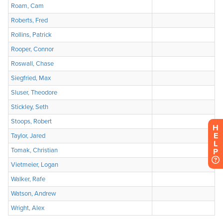
H
E
L
P