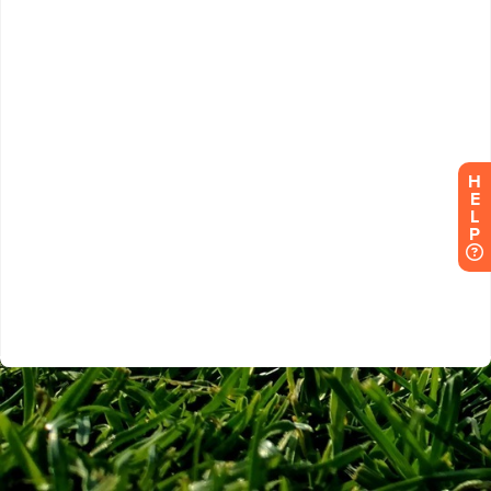
H
E
L
P