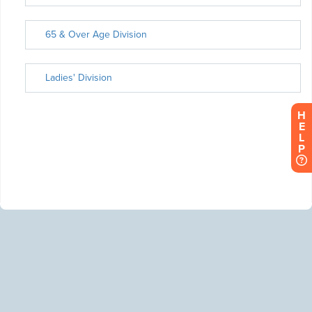
H
E
L
P