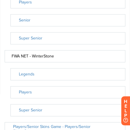
H
E
L
P