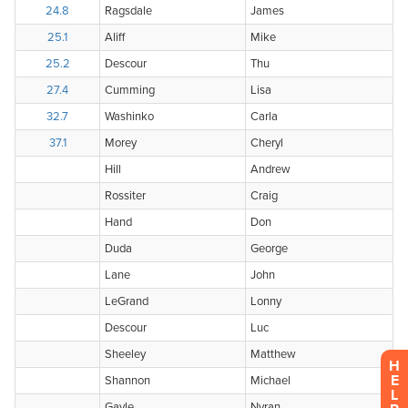
H
E
L