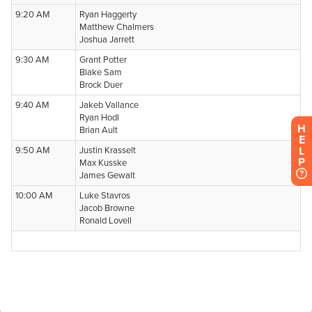
H
E
L
P