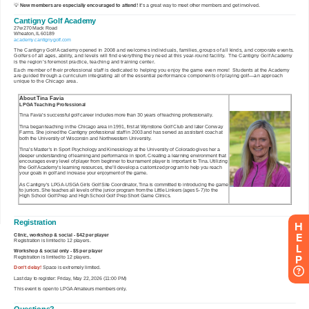
H
E
L
P