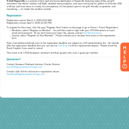
H
E
L
P