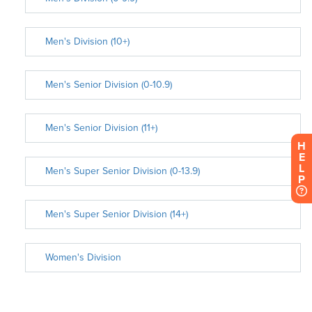
H
E
L
P