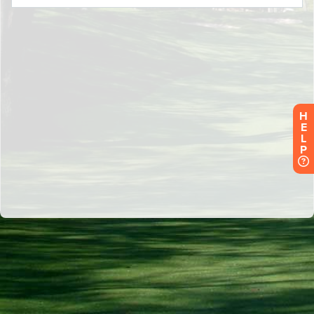
H
E
L
P