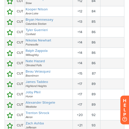
H
E
L
P