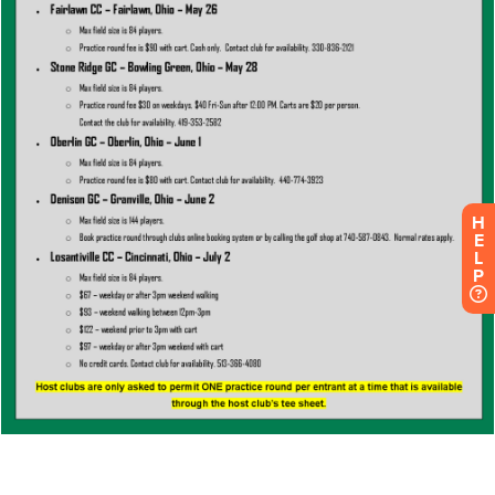
H
E
L
P