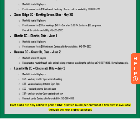
H
E
L
P