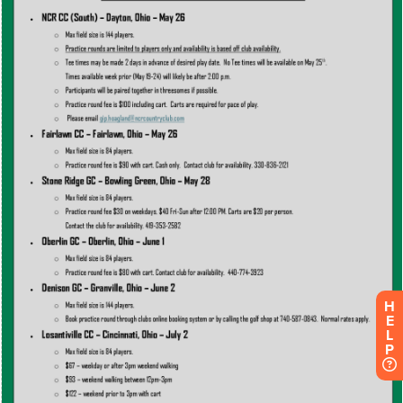
H
E
L
P