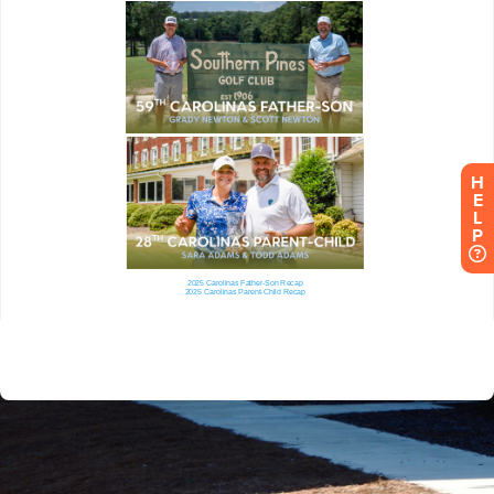
H
E
L
P