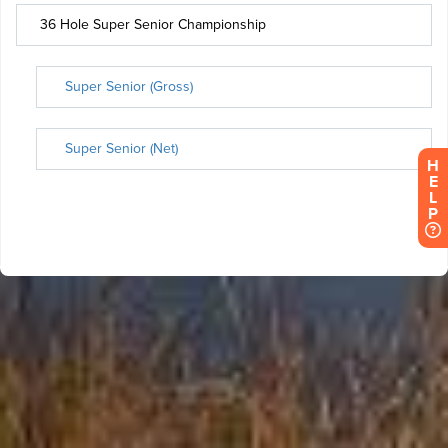
H
E
L
P