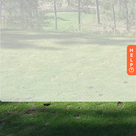
H
E
L
P