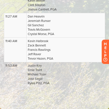
H
E
L
P