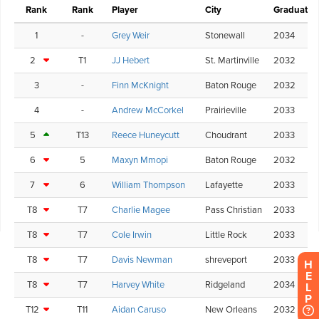
H
E
L
P