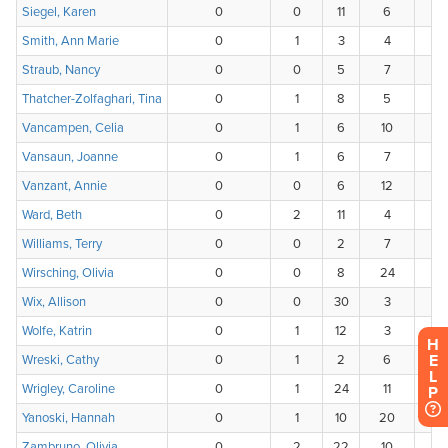
H
E
L
P