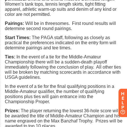
H
E
L
P