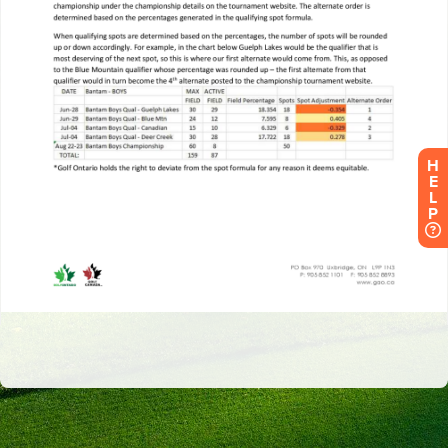
H
E
L
P