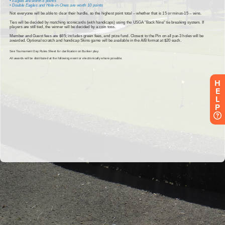
H
E
L
P