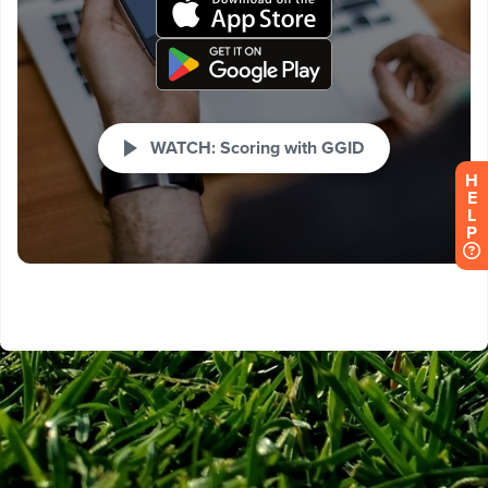
H
E
L
P