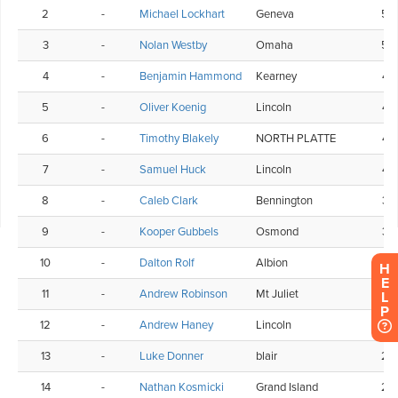
H
E
L
P