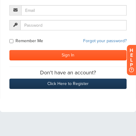
H
E
L
P