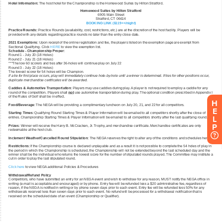
H
E
L
P