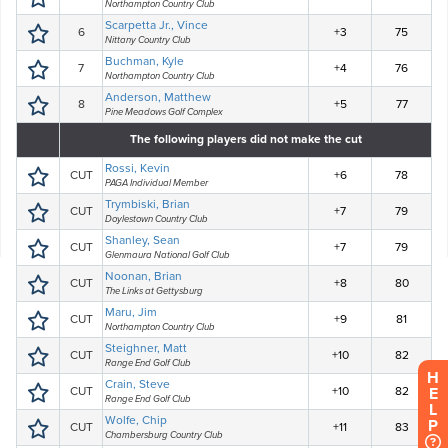
H
E
L
P