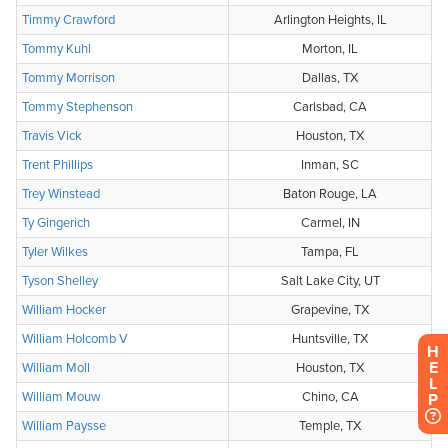
H
E
L
P