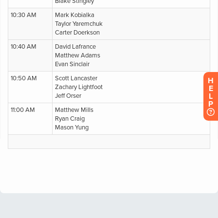
H
E
L
P