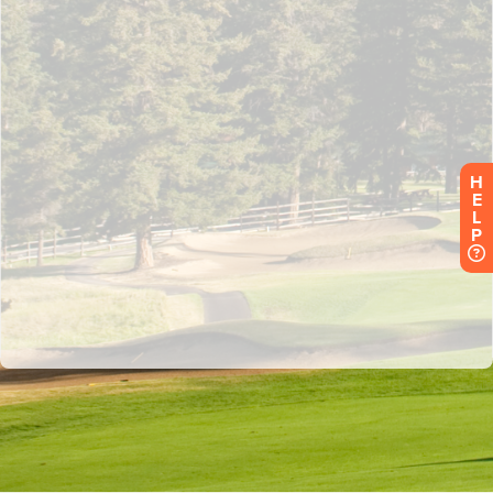
H
E
L
P