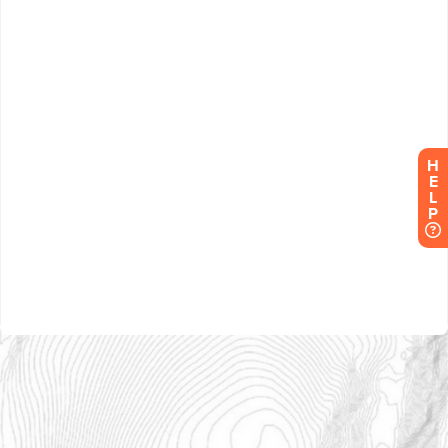
H
E
L
P