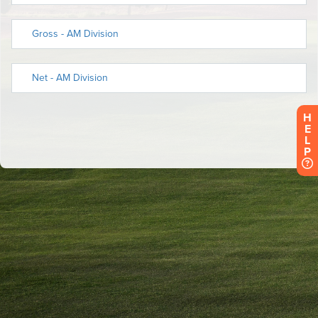
H
E
L
P