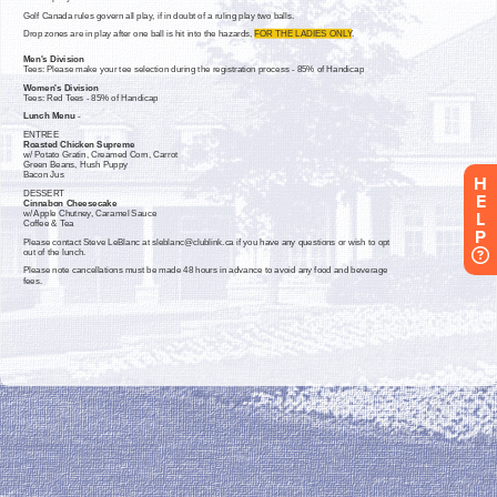
H
E
L
P