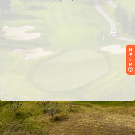
H
E
L
P