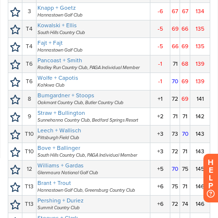
H
E
L
P