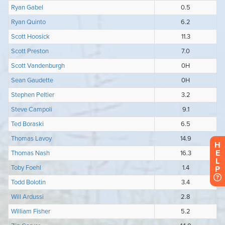
H
E
L
P