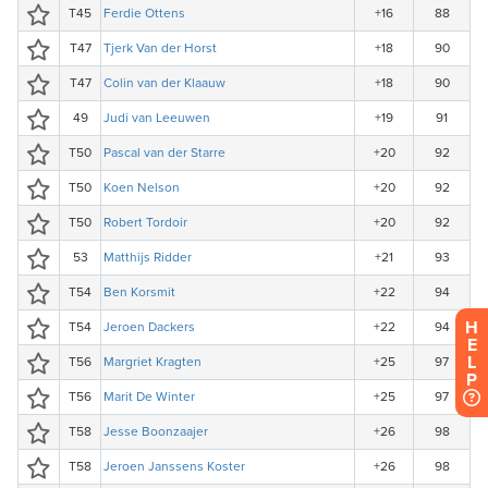
H
E
L
P