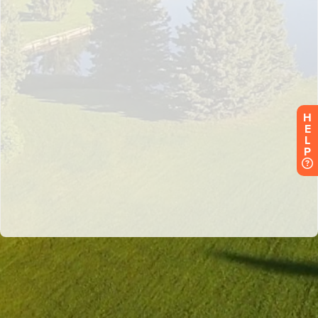
H
E
L
P