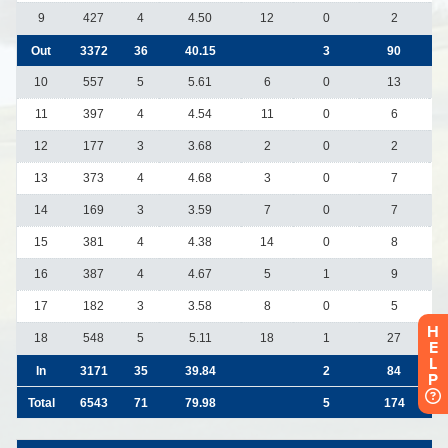
H
E
L
P