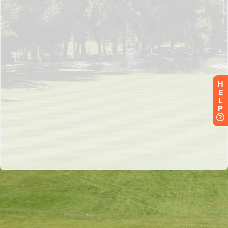
H
E
L
P