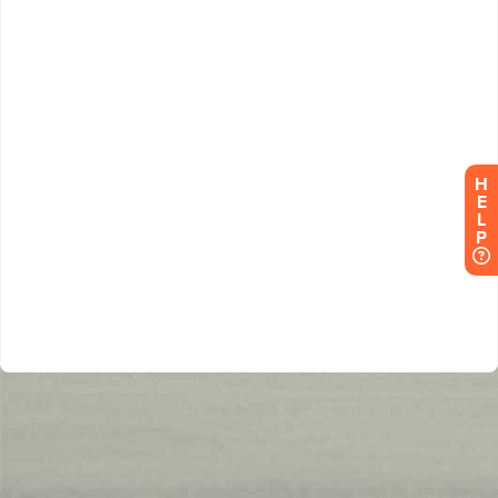
H
E
L
P