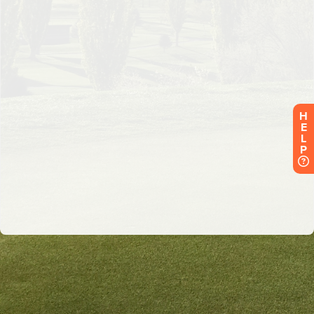
H
E
L
P