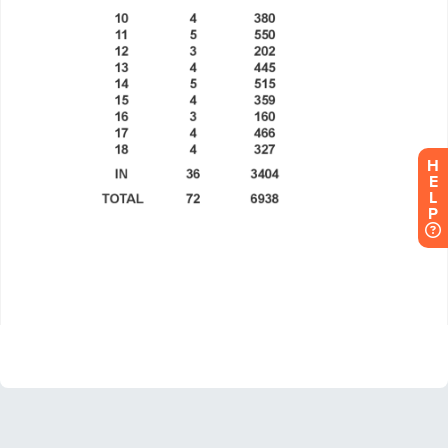
H
E
L
P