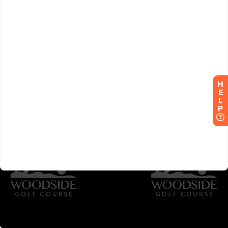
H
E
L
P