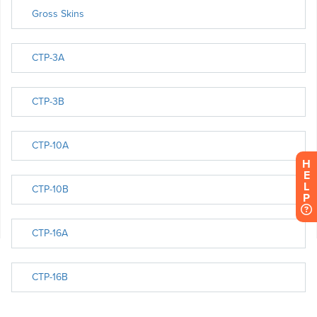
H
E
L
P