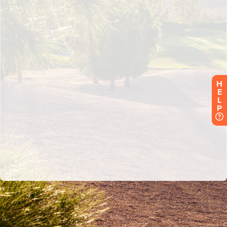
H
E
L
P