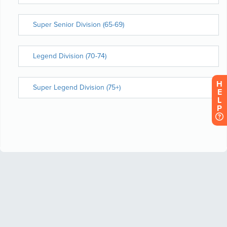
H
E
L
P